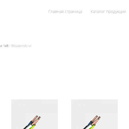
Главная страница
Каталог продукции
 и 1кВ
/ ВБШвнг(А) хл