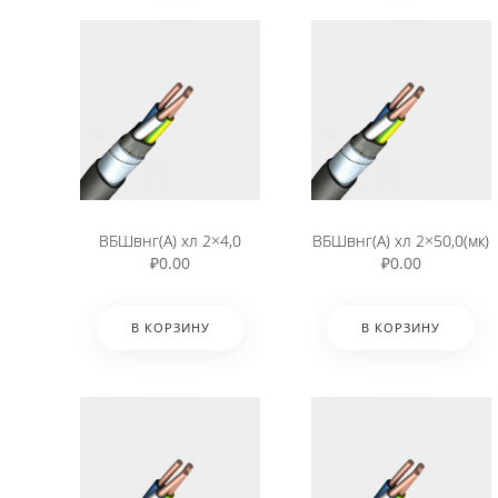
ВБШвнг(А) хл 2×4,0
ВБШвнг(А) хл 2×50,0(мк)
₽
0.00
₽
0.00
В КОРЗИНУ
В КОРЗИНУ