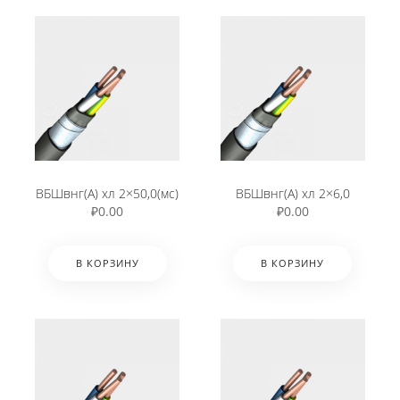
ВБШвнг(А) хл 2×50,0(мс)
ВБШвнг(А) хл 2×6,0
₽
0.00
₽
0.00
В КОРЗИНУ
В КОРЗИНУ