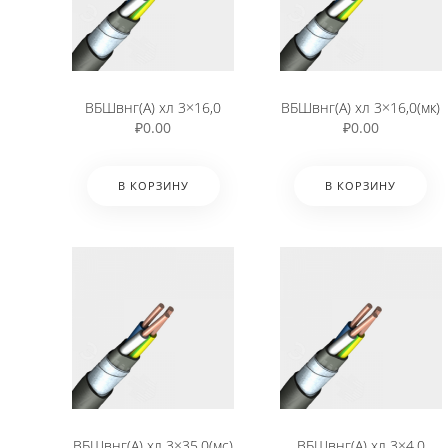
ВБШвнг(А) хл 3×16,0
ВБШвнг(А) хл 3×16,0(мк)
₽
0.00
₽
0.00
В КОРЗИНУ
В КОРЗИНУ
ВБШвнг(А) хл 3×35,0(мс)
ВБШвнг(А) хл 3×4,0