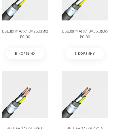
ВБШвнг(А) хл 3×25,0(мс)
ВБШвнг(А) хл 3×35,0(мк)
₽
0.00
₽
0.00
В КОРЗИНУ
В КОРЗИНУ
ВБШвнг(А) хл 3×6,0
ВБШвнг(А) хл 4×1,5