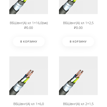
ВБШвнг(А) хл 1×16,0(мк)
ВБШвнг(А) хл 1×2,5
₽
0.00
₽
0.00
В КОРЗИНУ
В КОРЗИНУ
ВБШвнг(А) хл 1×6,0
ВБШвнг(А) хл 2×1,5